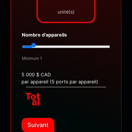
o
t
a
l
d
'
Nombre d'appareils
u
n
i
t
Minimum 1
é
5 000 $ CAD
par appareil (5 ports par appareil)
Tot
al
Suivant