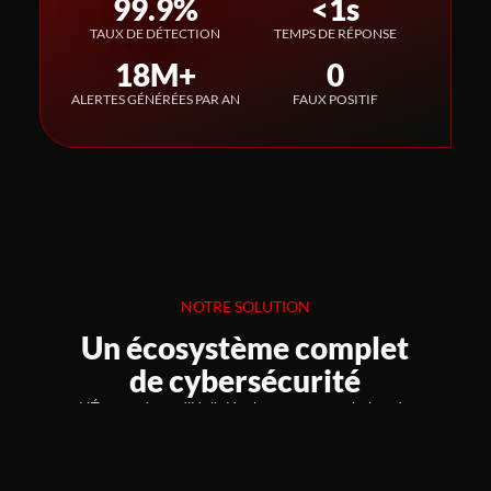
99.9
%
<
1
s
TAUX DE DÉTECTION
TEMPS DE RÉPONSE
18
M+
0
ALERTES GÉNÉRÉES PAR AN
FAUX POSITIF
NOTRE SOLUTION
Un écosystème complet
de cybersécurité
L’Écosystème d’HelloHacker est une solution de
cybersécurité qui s’intègre à l’intérieur du réseau
des organisations permettant d’être proactif et
réactif face aux menaces.